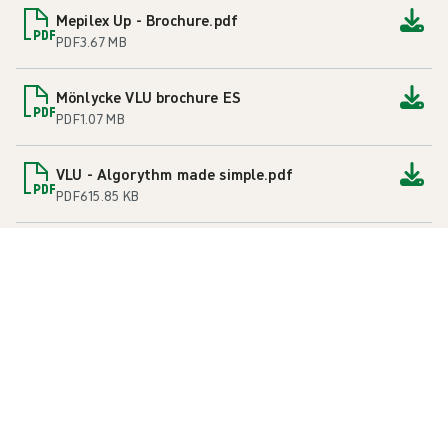
Mepilex Up - Brochure.pdf
PDF
3.67 MB
Mönlycke VLU brochure ES
PDF
1.07 MB
VLU - Algorythm made simple.pdf
PDF
615.85 KB
VLU - Patient healing journey guide(ES).pdf
PDF
1.98 MB
Quick guide for wound assessment - Access
Card.pdf
PDF
64.58 KB
Granudacyn - Brochure.pdf