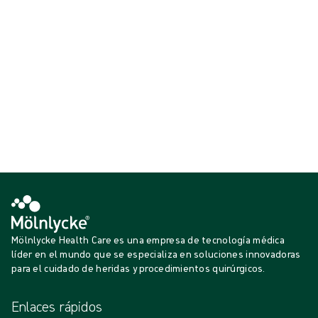
150 mm.
Ver {{ products.length }} de {{ total }}
{{productCard.CategoryName}}
{{productCard.ProductGroupName}}
Ver {{ products.length }} de {{ total }}
Mostrar más
Cargando...
Mölnlycke Health Care es una empresa de tecnología médica
líder en el mundo que se especializa en soluciones innovadoras
para el cuidado de heridas y procedimientos quirúrgicos.
Enlaces rápidos