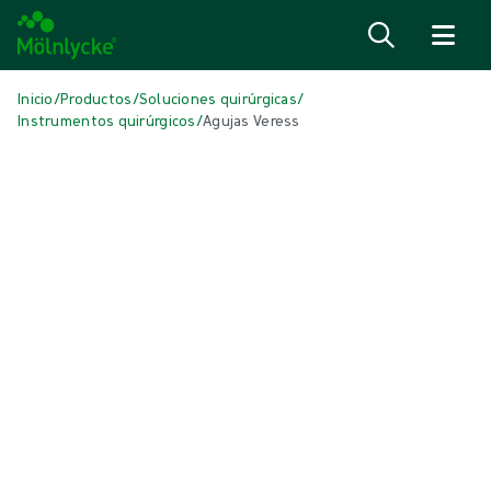
Saltar al contenido
Inicio
/
Productos
/
Soluciones quirúrgicas
/
Instrumentos quirúrgicos
/
Agujas Veress
Skip to products
Tratamiento de heridas (40)
Mostrar todo
Apósitos absorbentes (1)
Apósitos antimicrobianos (5)
Apósitos convencionales (3)
Apósitos de alginato y fibras (3)
Apósitos de espuma con bordes (5)
Apósitos de espuma sin bordes (6)
Apósitos para incisiones (1)
Cuidado de la piel (1)
Esponjas y gasas convencionales (1)
Láminas de contacto con la herida (3)
Limpieza de heridas (2)
Terapia compresiva y fijación (6)