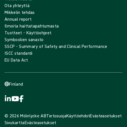
Ota yhteyttä
Mikkelin tehdas
Annual report
Ilmoita haittatapahtumasta
Tuotteet - Käyttöohjeet
Symboolien sanasto
SSCP - Summary of Safety and Clinical Performance
ISCC standardi
EU Data Act
Finland
© 2026 Mölnlycke AB
Tietosuoja
Käyttöehdot
Evästeasetukset
Sivukartta
Evästeasetukset