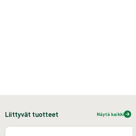
Biogel PI Micro Tech Indicator -aluskäsine on sininen synteettinen
aluskäsine puhdastilaympäristöön.
Tuote: REF {{ store.currentProductVariant?.productId }}
{{ feature }}
ISCC-sertifioitu
FSC-sertifioitu paperi
Ota yhteyttä
Liittyvät tuotteet
Näytä kaikki
Ohita karuselli