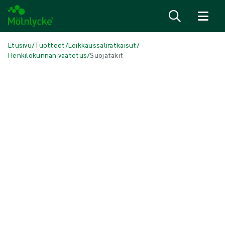
Siirry sisältöön
Etusivu
/
Tuotteet
/
Leikkaussaliratkaisut
/
Henkilökunnan vaatetus
/
Suojatakit
Skip to products
Haavanhoito (47)
Näytä kaikki
Alipaineimuhoito (3)
Antimikrobiset sidokset (6)
Arpien hoito (3)
Conventional Dressings (4)
Geeliytyvät- ja alginaattisidokset (3)
Haavakontaktipinnat (3)
Haavan puhdistaminen (2)
Haavapohjan puhdistus (1)
Hemoglobiinisuihke (1)
Kiinnitys- ja kompressiohoito (6)
Kirurgiset sidokset (1)
Perinteiset taitokset ja sykeröt (3)