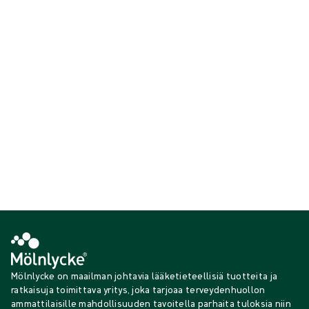
terveydenhuollon ammattilaisten että potilaiden kontaminaatioriskiä
epästeriileissä ympäristöissä. Ne hengittävät hyvin, tuntuvat
miellyttäviltä ja ovat helposti puettavia. Suojatakkimme täyttävät
ANSI/AAMI tason 2 vaatimukset.
Näytä {{ products.length }} / {{ total }}
{{productCard.CategoryName}}
{{productCard.ProductGroupName}}
Näytä {{ products.length }} / {{ total }}
Näytä lisää
Ladataan…
Mölnlycke on maailman johtavia lääketieteellisiä tuotteita ja
ratkaisuja toimittava yritys, joka tarjoaa terveydenhuollon
ammattilaisille mahdollisuuden tavoitella parhaita tuloksia niin