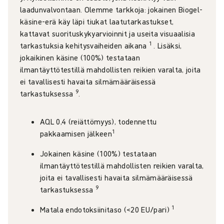
laadunvalvontaan. Olemme tarkkoja: jokainen Biogel-
käsine-erä käy läpi tiukat laatutarkastukset,
kattavat suorituskykyarvioinnit ja useita visuaalisia
1
tarkastuksia kehitysvaiheiden aikana
. Lisäksi,
jokaikinen käsine (100%) testataan
ilmantäyttötestillä mahdollisten reikien varalta, joita
ei tavallisesti havaita silmämääräisessä
9
tarkastuksessa
.
AQL 0,4 (reiättömyys), todennettu
1
pakkaamisen jälkeen
Jokainen käsine (100%) testataan
ilmantäyttötestillä mahdollisten reikien varalta,
joita ei tavallisesti havaita silmämääräisessä
9
tarkastuksessa
1
Matala endotoksiinitaso (<20 EU/pari)