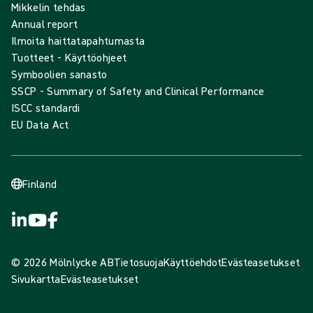
Mikkelin tehdas
Annual report
Ilmoita haittatapahtumasta
Tuotteet - Käyttöohjeet
Symboolien sanasto
SSCP - Summary of Safety and Clinical Performance
ISCC standardi
EU Data Act
Finland
© 2026 Mölnlycke AB
Tietosuoja
Käyttöehdot
Evästeasetukset
Sivukartta
Evästeasetukset