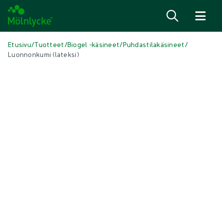
Siirry sisältöön
Etusivu
/
Tuotteet
/
Biogel -käsineet
/
Puhdastilakäsineet
/
Luonnonkumi (lateksi)
Skip to products
Haavanhoito (47)
Näytä kaikki
Alipaineimuhoito (3)
Antimikrobiset sidokset (6)
Arpien hoito (3)
Conventional Dressings (4)
Geeliytyvät- ja alginaattisidokset (3)
Haavakontaktipinnat (3)
Haavan puhdistaminen (2)
Haavapohjan puhdistus (1)
Hemoglobiinisuihke (1)
Kiinnitys- ja kompressiohoito (6)
Kirurgiset sidokset (1)
Perinteiset taitokset ja sykeröt (3)