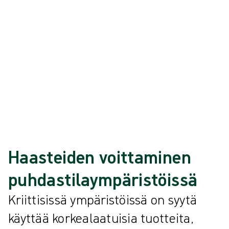
luonnonkumilateksikäsineitä, jotka on suunniteltu kriittisiin
ympäristöihin, kuten puhdastiloihin, ja joilla on alhainen
hiukkaskokonaismäärä.
Näytä {{ products.length }} / {{ total }}
{{productCard.CategoryName}}
{{productCard.ProductGroupName}}
Näytä {{ products.length }} / {{ total }}
Näytä lisää
Ladataan…
Haasteiden voittaminen
puhdastilaympäristöissä
Kriittisissä ympäristöissä on syytä
käyttää korkealaatuisia tuotteita,