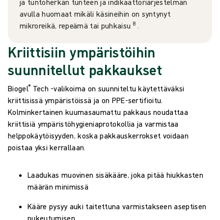
ja tuntoherkän tunteen ja indikaattoriärjestelmän
avulla huomaat mikäli käsineihin on syntynyt
8
mikroreikä, repeämä tai puhkaisu
.
Kriittisiin ympäristöihin
suunnitellut pakkaukset
®
Biogel
Tech -valikoima on suunniteltu käytettäväksi
kriittisissä ympäristöissä ja on PPE-sertifioitu.
Kolminkertainen kuumasaumattu pakkaus noudattaa
kriittisiä ympäristöhygieniaprotokollia ja varmistaa
helppokäytöisyyden, koska pakkauskerrokset voidaan
poistaa yksi kerrallaan.
Laadukas muovinen sisäkääre, joka pitää hiukkasten
määrän minimissä
Kääre pysyy auki taitettuna varmistakseen aseptisen
pukeutumisen