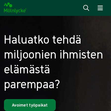
Siirry sisältöön
Haluatko tehdä
miljoonien ihmisten
elämästä
parempaa?
Avoimet työpaikat