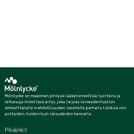
Näytä {{ products.length }} / {{ total }}
{{productCard.CategoryName}}
{{productCard.ProductGroupName}}
Näytä {{ products.length }} / {{ total }}
Näytä lisää
Ladataan…
Mölnlycke on maailman johtavia lääketieteellisiä tuotteita ja
ratkaisuja toimittava yritys, joka tarjoaa terveydenhuollon
ammattilaisille mahdollisuuden tavoitella parhaita tuloksia niin
potilaiden, hoidon kuin taloudenkin kannalta.
Pikalinkit