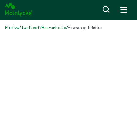
Siirry sisältöön
Etusivu
/
Tuotteet
/
Haavanhoito
/
Haavan puhdistus
Skip to products
Haavanhoito (47)
Näytä kaikki
Alipaineimuhoito (3)
Antimikrobiset sidokset (6)
Arpien hoito (3)
Conventional Dressings (4)
Geeliytyvät- ja alginaattisidokset (3)
Haavakontaktipinnat (3)
Haavan puhdistaminen (2)
Haavapohjan puhdistus (1)
Hemoglobiinisuihke (1)
Kiinnitys- ja kompressiohoito (6)
Kirurgiset sidokset (1)
Perinteiset taitokset ja sykeröt (3)
Reunalliset vaahtosidokset (5)