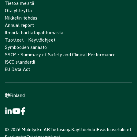
Tietoa meistä
Ota yhteyttä
Mikkelin tehdas
Annual report
Ilmoita haittatapahtumasta
Tuotteet - Käyttöohjeet
Symboolien sanasto
SSCP - Summary of Safety and Clinical Performance
ISCC standardi
EU Data Act
Finland
© 2026 Mölnlycke AB
Tietosuoja
Käyttöehdot
Evästeasetukset
Sivukartta
Evästeasetukset