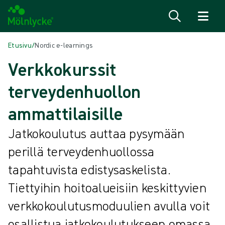
Siirry sisältöön
Etusivu
/
Nordic e-learnings
Verkkokurssit
terveydenhuollon
ammattilaisille
Jatkokoulutus auttaa pysymään
perillä terveydenhuollossa
tapahtuvista edistysaskelista.
Tiettyihin hoitoalueisiin keskittyvien
verkkokoulutusmoduulien avulla voit
osallistua jatkokoulutukseen omassa