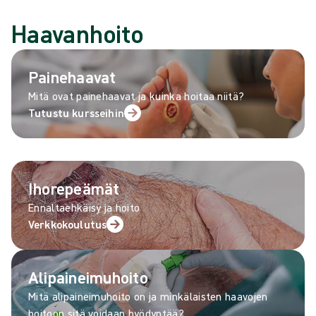
Haavanhoito
Painehaavat
Mitä ovat painehaavat ja kuinka hoitaa niitä?
Tutustu kursseihin
Ihorepeämät
Ennaltaehkäisy ja hoito
Verkkokoulutus
Alipaineimuhoito
Mitä alipaineimuhoito on ja minkälaisten haavojen
hoitoon sitä voidaan hyödyntää?