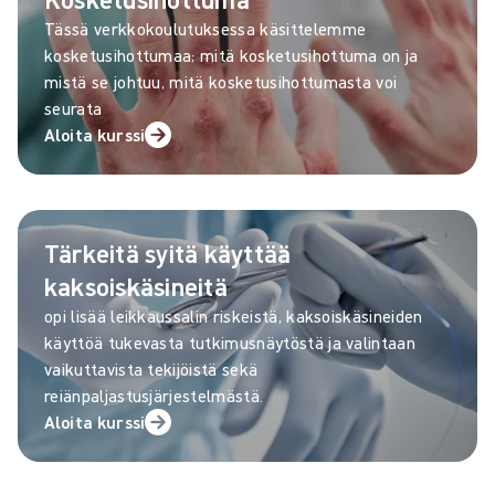
Tässä verkkokoulutuksessa käsittelemme
kosketusihottumaa; mitä kosketusihottuma on ja
mistä se johtuu, mitä kosketusihottumasta voi
seurata
Aloita kurssi
Tärkeitä syitä käyttää
kaksoiskäsineitä
opi lisää leikkaussalin riskeistä, kaksoiskäsineiden
käyttöä tukevasta tutkimusnäytöstä ja valintaan
vaikuttavista tekijöistä sekä
reiänpaljastusjärjestelmästä.
Aloita kurssi