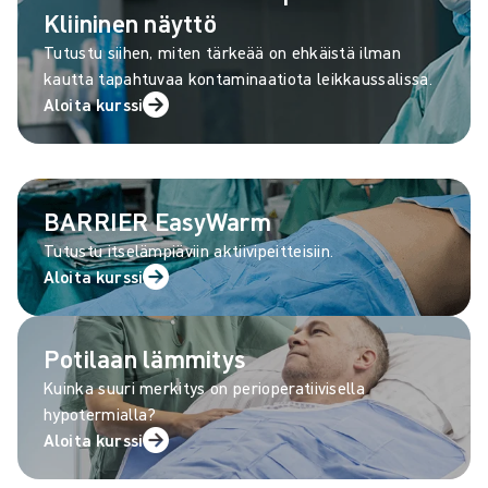
Kliininen näyttö
Tutustu siihen, miten tärkeää on ehkäistä ilman
kautta tapahtuvaa kontaminaatiota leikkaussalissa.
Aloita kurssi
BARRIER EasyWarm
Tutustu itselämpiäviin aktiivipeitteisiin.
Aloita kurssi
Potilaan lämmitys
Kuinka suuri merkitys on perioperatiivisella
hypotermialla?
Aloita kurssi