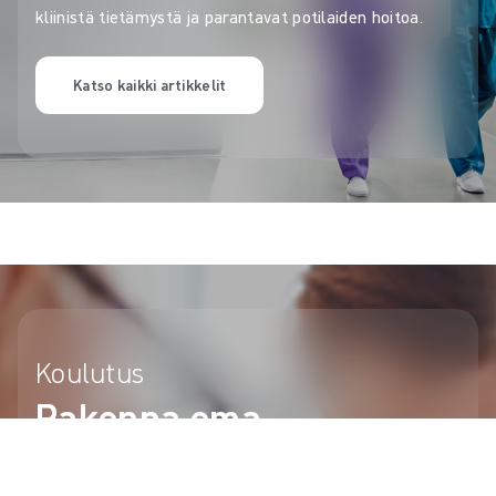
kliinistä tietämystä ja parantavat potilaiden hoitoa.
Katso kaikki artikkelit
Koulutus
Rakenna oma
oppimispolkusi