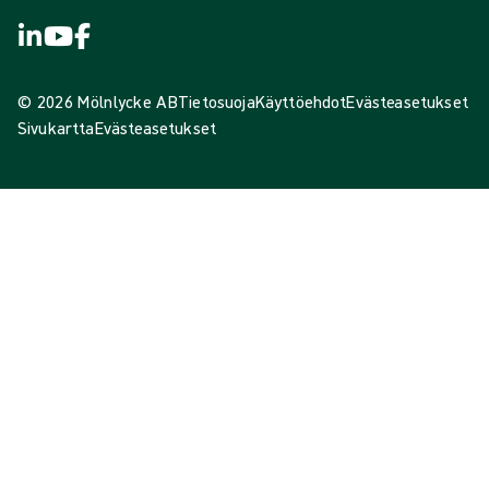
© 2026 Mölnlycke AB
Tietosuoja
Käyttöehdot
Evästeasetukset
Sivukartta
Evästeasetukset