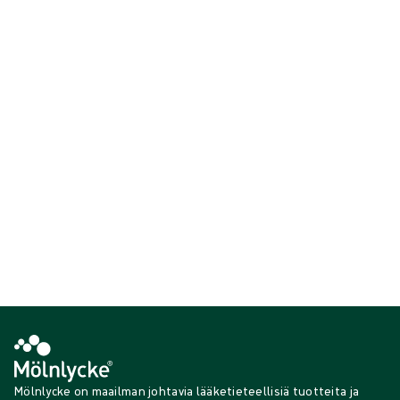
Lisää turvallisuusvinkkejä palovammojen ehkäisemiseksi
löytyy
palovammojen
ehkäisyjulisteesta:
Lataa juliste
burns-first-aid-infographic.pdf
PDF
215,63 KB
Mölnlycke on maailman johtavia lääketieteellisiä tuotteita ja