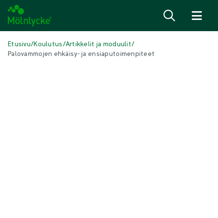
Siirry sisältöön
Etusivu
/
Koulutus
/
Artikkelit ja moduulit
/
Palovammojen ehkäisy- ja ensiaputoimenpiteet
TÄSSÄ ARTIKKELISSA
Haavanhoito
|
2 min lukuaika
Palovammojen ehkäisy- ja
ensiaputoimenpiteet
Palovammoja tapahtuu ihmisille joka päivä kaikkialla maailmassa.
Mutta useimmat palovammat ovat ehkäistävissä, ja tietämällä
parhaan tavan hoitaa palovammoja ensiavulla on usein mahdollista
vähentää niiden vakavuutta.