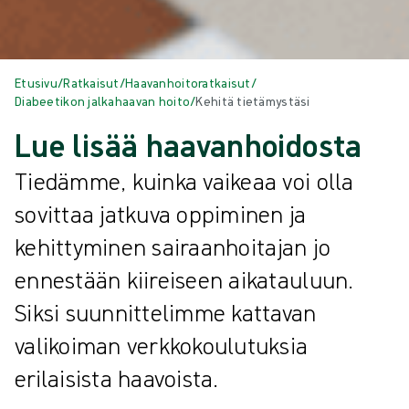
Etusivu
/
Ratkaisut
/
Haavanhoitoratkaisut
/
Diabeetikon jalkahaavan hoito
/
Kehitä tietämystäsi
Lue lisää haavanhoidosta
Tiedämme, kuinka vaikeaa voi olla
sovittaa jatkuva oppiminen ja
kehittyminen sairaanhoitajan jo
ennestään kiireiseen aikatauluun.
Siksi suunnittelimme kattavan
valikoiman verkkokoulutuksia
erilaisista haavoista. ​