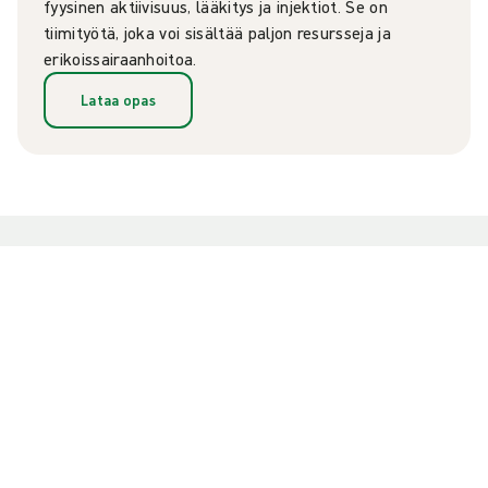
fyysinen aktiivisuus, lääkitys ja injektiot. Se on
tiimityötä, joka voi sisältää paljon resursseja ja
erikoissairaanhoitoa.
Lataa opas
Keskustele asiantuntijoidemme
kanssa
Luodaksemme positiivista vaikutusta rakennamme
molempia osapuolia hyödyttäviä yhteistyösuhteita