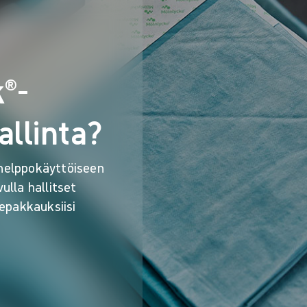
®-
allinta?
 helppokäyttöiseen
ulla hallitset
epakkauksiisi