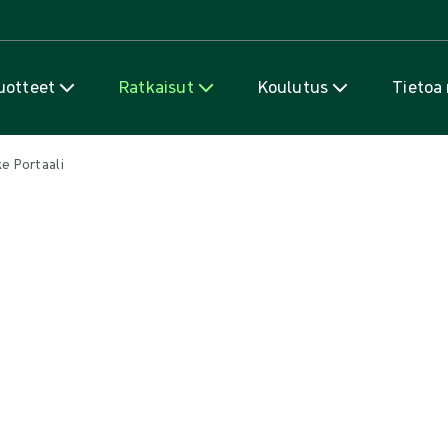
Siirry sisältöön
uotteet
Ratkaisut
Koulutus
Tietoa
e Portaali
kaikkia ProcedurePak®- asiakasr
 avulla hallitset kaiken ProcedurePak®-asiakasräätälöityihin pakka
 suunniteltu hallintatyökalu, joka tukee kirurgisen hoidon ammatt