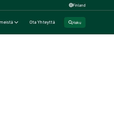
Finland
 meistä
Ota Yhteyttä
Haku
äätälöityjä pakkauksia yhdessä
uksiin liittyvän kätevästi yhdessä paikassa. Se on
ilaisten päivittäistä työtä.