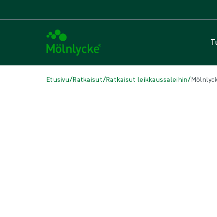
T
/
/
/
Etusivu
Ratkaisut
Ratkaisut leikkaussaleihin
Mölnlyck
TÄSSÄ ARTIKKELISSA
Leikkaussaliratkaisut
|
2 min lukuaika
Mölnlycke® Portaali: Hallinnoi 
paikassa
Mölnlycke® Portal on helppokäyttöinen digitaalinen työkalu, jonka
leikkaussalitoimintojen optimointiin ja tehokkuuden parantamiseen