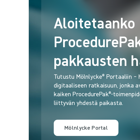
Aloitetaanko
ProcedurePak
pakkausten h
Tutustu Mölnlycke® Portaaliin –
digitaaliseen ratkaisuun, jonka av
kaiken ProcedurePak®-toimenpid
liittyvän yhdestä paikasta.
Mölnlycke Portal