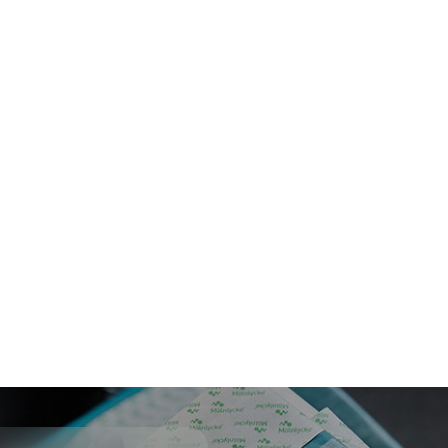
Referenssi Suomi
Kaksi nykyistä Mölnlycke ProcedurePak-
pakkausta jaettiin neljäksi uudeksi
pakkaukseksi.