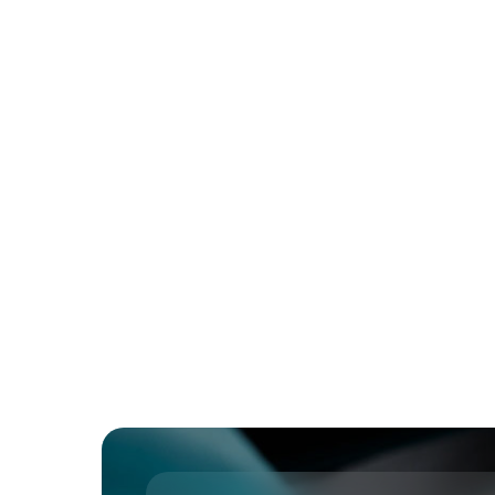
Referenssi Belgia
AZ Sint-Jan Bruges-Ostend Av -
sairaalassa Belgiassa käytetään
ProcedurePak-ratkaisua.