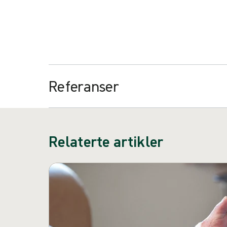
annen informasjon og opplæringsmateriale
Besøk Clinical Learning Hub
Referanser
Relaterte artikler
Hopp over karusell