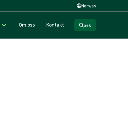
Norway
p
Om oss
Kontakt
Søk
e er klar over. Dessverre kan
g og feilbehandling, noe som igjen kan