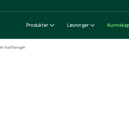
Hopp til innhold
Produkter
Løsninger
Kunnska
re hudflenger
hudflenger
e skader som forekommer oftere enn mang
r hudflenger føre til feildiagnostiserin