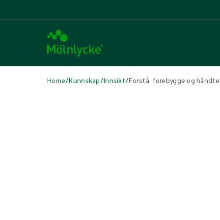
/
/
/
Home
Kunnskap
Innsikt
Forstå, forebygge og håndte
I DENNE ARTIKKELEN
Knowledge
|
3 min lesing
Forstå, forebygge og håndtere 
Hudflenger er smertefulle og belastend
manglende kunnskap om hva som forårsake
påføre unødvendig smerte og ubehag.