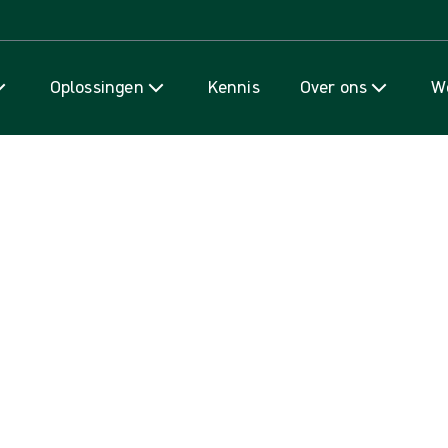
Naar inhoud gaan
Oplossingen
Kennis
Over ons
We