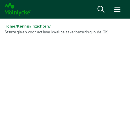
Naar inhoud gaan
Home
/
Kennis
/
Inzichten
/
Strategieën voor actieve kwaliteitsverbetering in de OK
IN DIT ARTIKEL
Biogel handschoenen
|
2 min leestijd
Strategieën voor actieve
kwaliteitsverbetering in de OK
Verbeteringswetenschap gebruiken om veranderingen in de
operatiekamer te stimuleren