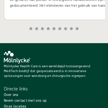
gedocumenteerd. Het elimineren van het gebruik van hand
bij het elimineren van verschillende nadelige gezondheidse
kunnen zijn van het gebruik ervan, zoals postoperatieve ve
wondbesmetting en vertraagde wondgenezing 1 2.
Mölnlycke Health Care is een wereldwijd toonaangevend
MedTech-bedrijf dat gespecialiseerd is in innovatieve
oplossingen voor wondzorg en chirurgische ingrepen.
Directe links
Over ons
Neem contact met ons op
Onze locaties