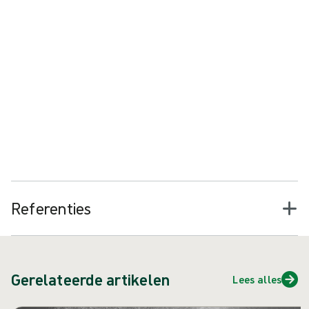
study-act (PDSA)-cyclus. Het implementeren van veranderingen
en nieuwe werkwijzen in de operatiekamer is uitdagend, maar
kan een aanzienlijke impact hebben op het terugdringen van
postoperatieve wondinfecties (POWI) en het verbeteren van
andere patiëntuitkomsten.
Het stimuleren van verandering in de OK kan een groot verschil
maken. Verandering begint hier. Wilt u meer weten?
Neem contact met ons op
Bezoek de Clinical Learning Hub
Referenties
Gerelateerde artikelen
Lees alles