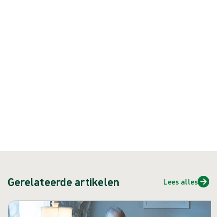
en het operatieteam. De karren moeten voorzien zijn van de
materialen voor pre-operatieve preventie van doorligwonden,
zoals geschikte verbanden in een volledige reeks maten, en
kunnen de ruimte worden binnengereden wanneer een patiënt
met een hoog risico wordt voorbereid op de operatie. Idealiter is
de kar ook uitgerust met een computer, zodat de
verpleegkundige de documentatie direct kan afronden in plaats
van dit later bij een andere werkplek te moeten doen.
Een opmerking over terminologie
: ‘doorligwond’, ‘drukletsel’,
‘decubitus’ of ‘doorligplek’ zijn allemaal veelgebruikte termen. In
dit artikel gebruiken wij ‘doorligwond’ als overkoepelende term
voor al deze benamingen.
Gerelateerde artikelen
Lees alles
Carrousel overslaan