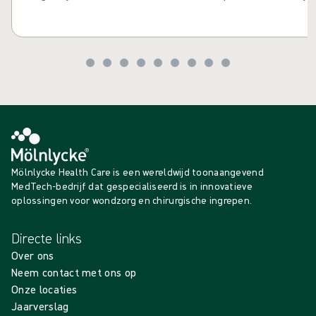
te maken hebben met de uitdagingen van sterk exsuderend
verdienen een betere kwaliteit van zorg. De verstorende ef
exsudaatlekkage op het dagelijks leven zouden niet lange
worden. Verandering komt eraan......
Mölnlycke Health Care is een wereldwijd toonaangevend
MedTech-bedrijf dat gespecialiseerd is in innovatieve
oplossingen voor wondzorg en chirurgische ingrepen.
Directe links
Over ons
Neem contact met ons op
Onze locaties
Jaarverslag