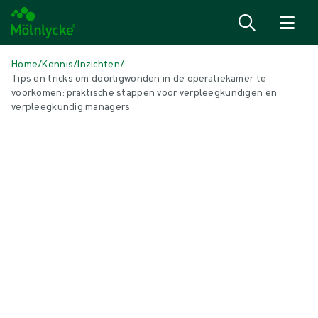
Naar inhoud gaan
Home
/
Kennis
/
Inzichten
/
Tips en tricks om doorligwonden in de operatiekamer te
voorkomen: praktische stappen voor verpleegkundigen en
verpleegkundig managers
IN DIT ARTIKEL
Wondzorg
|
3 min leestijd
Tips en tricks om doorligwonden in de
operatiekamer te voorkomen:
praktische stappen voor
verpleegkundigen en verpleegkundig
managers
Als onderdeel van een serie over het voorkomen van doorligwonden
in de operatiekamer sprak Mölnlycke met een groep gespecialiseerde
verpleegkundigen en verpleegkundig opleiders. Zij deelden hun