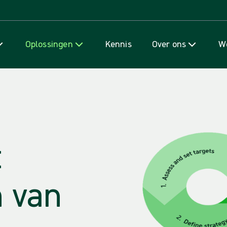
Naar inhoud gaan
Oplossingen
Kennis
Over ons
We
t
 van