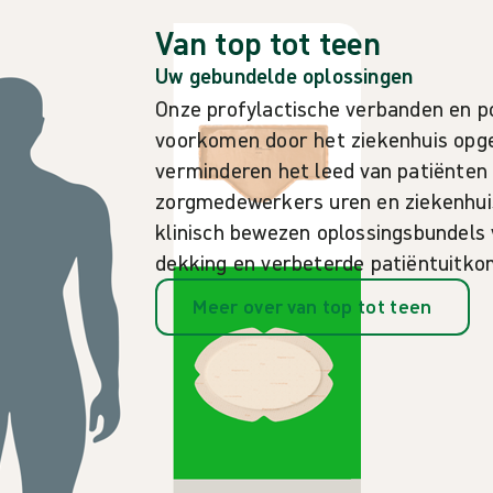
Van top tot teen
Uw gebundelde oplossingen
Onze profylactische verbanden en p
voorkomen door het ziekenhuis opg
verminderen het leed van patiënten
zorgmedewerkers uren en ziekenhui
klinisch bewezen oplossingsbundels 
dekking en verbeterde patiëntuitk
Meer over van top tot teen