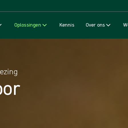
Naar inhoud gaan
Oplossingen
Kennis
Over ons
We
ezing
oor