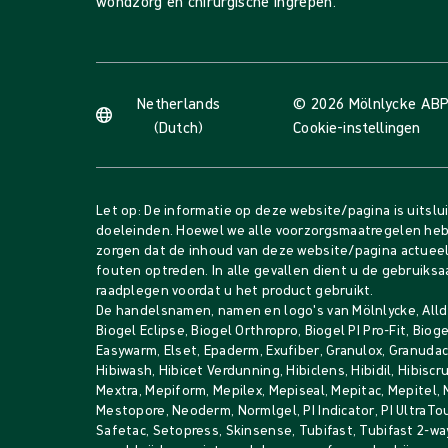
wondzorg en chirurgische ingrepen.
Netherlands
© 2026 Mölnlycke AB
P
(Dutch)
Cookie-instellingen
Let op: De informatie op deze website/pagina is uitslu
doeleinden. Hoewel we alle voorzorgsmaatregelen he
zorgen dat de inhoud van deze website/pagina actueel 
fouten optreden. In alle gevallen dient u de gebruiksa
raadplegen voordat u het product gebruikt.
De handelsnamen, namen en logo's van Mölnlycke, Alldr
Biogel Eclipse, Biogel Orthropro, Biogel PI Pro-Fit, Bio
Easywarm, Elset, Epaderm, Exufiber, Granulox, Granudacy
Hibiwash, Hibicet Verdunning, Hibiclens, Hibidil, Hibiscru
Mextra, Mepiform, Mepilex, Mepiseal, Mepitac, Mepitel,
Mestopore, Neoderm, Normlgel, PI Indicator, PI UltraTo
Safetac, Setopress, Skinsense, Tubifast, Tubifast 2-way