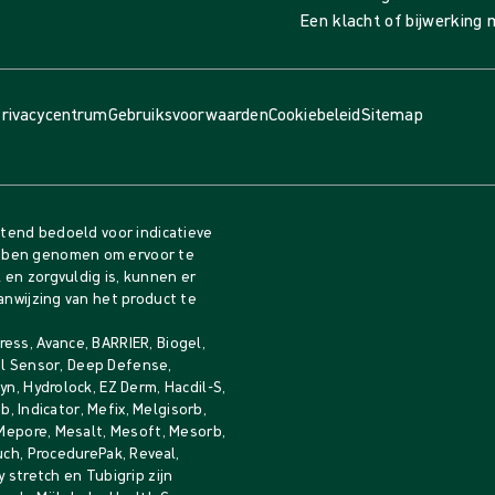
Een klacht of bijwerking
rivacycentrum
Gebruiksvoorwaarden
Cookiebeleid
Sitemap
itend bedoeld voor indicatieve
bben genomen om ervoor te
en zorgvuldig is, kunnen er
anwijzing van het product te
ess, Avance, BARRIER, Biogel,
gel Sensor, Deep Defense,
n, Hydrolock, EZ Derm, Hacdil-S,
b, Indicator, Mefix, Melgisorb,
 Mepore, Mesalt, Mesoft, Mesorb,
uch, ProcedurePak, Reveal,
 stretch en Tubigrip zijn