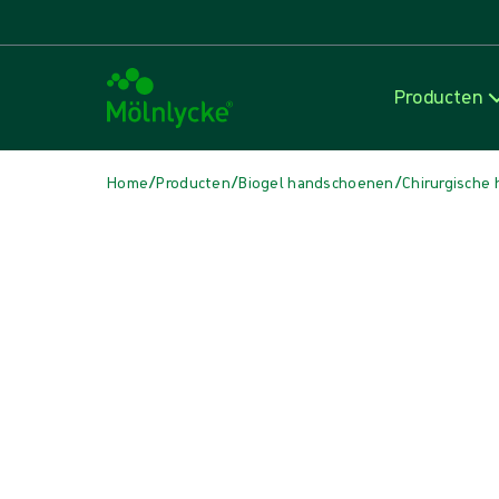
Producten
/
/
/
Home
Producten
Biogel handschoenen
Chirurgische
Media overslaan
Handschoenen van natuurlijk rubberlatex