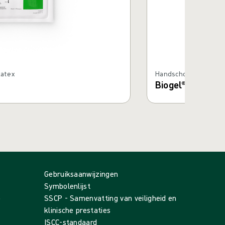
latex
Handschoenen van nat
Biogel® Optifit®
Gebruiksaanwijzingen
Symbolenlijst
p
SSCP - Samenvatting van veiligheid en
klinische prestaties
ISCC-standaard