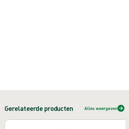
de tastgevoeligheid die u nodig hebt om optimaal te presteren, zelfs
bij het dragen van dubbele handschoenen
Product: art.nr. {{ store.currentProductVariant?.productId }}
{{ feature }}
Gecertificeerd door ISCC
FSC-gecertificeerd papier
Neem contact met ons op
Gerelateerde producten
Alles weergeven
Carrousel overslaan