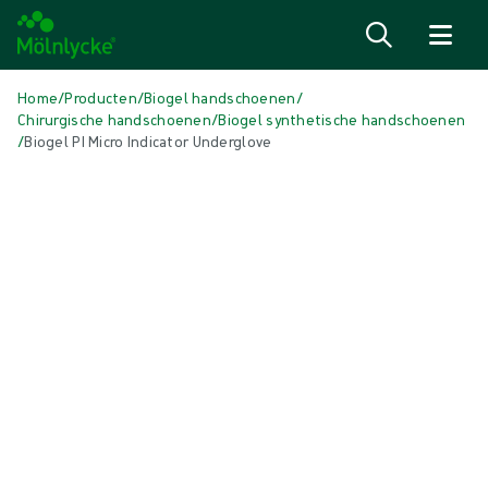
Naar inhoud gaan
Home
/
Producten
/
Biogel handschoenen
/
Chirurgische handschoenen
/
Biogel synthetische handschoenen
/
Biogel PI Micro Indicator Underglove
Media overslaan
Synthetische handschoenen
Biogel PI Micro Indicator Underglove
Biogel® PI Micro Indicator® Underglove is extra dun, voor het gevoel en