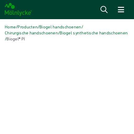
Naar inhoud gaan
Home
/
Producten
/
Biogel handschoenen
/
Chirurgische handschoenen
/
Biogel synthetische handschoenen
/
Biogel® PI
Media overslaan
Synthetische handschoenen
Biogel® PI
Biogel® PI is een dikke en duurzame, maar comfortabele,