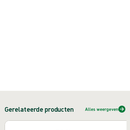
synthetische operatiehandschoen met de unieke Biogel-coating die
gemakkelijk aan te trekken is, zelfs met vochtige handen
Product: art.nr. {{ store.currentProductVariant?.productId }}
{{ feature }}
Gecertificeerd door ISCC
FSC-gecertificeerd papier
Neem contact met ons op
Gerelateerde producten
Alles weergeven
Carrousel overslaan