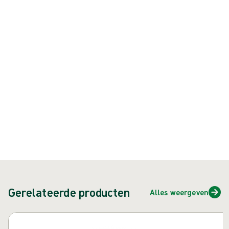
Biogel® Skinsense® Indicator Underglove synthetische (niet-
natuurlijke rubberlatex) operatiehandschoen
Product: art.nr. {{ store.currentProductVariant?.productId }}
{{ feature }}
Gecertificeerd door ISCC
FSC-gecertificeerd papier
Neem contact met ons op
Gerelateerde producten
Alles weergeven
Carrousel overslaan