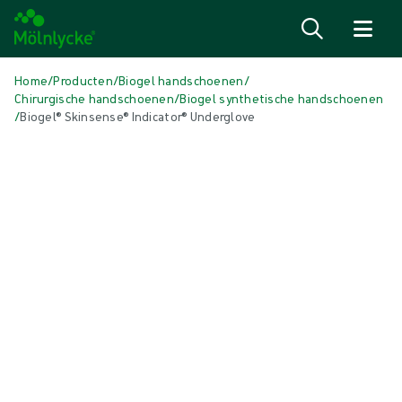
Naar inhoud gaan
Home
/
Producten
/
Biogel handschoenen
/
Chirurgische handschoenen
/
Biogel synthetische handschoenen
/
Biogel® Skinsense® Indicator® Underglove
Media overslaan
Synthetische handschoenen
Biogel® Skinsense® Indicator®
Underglove