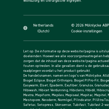
wondzorg en chirurgische ingrepen.
Netherlands
© 2026 Mölnlycke AB
P
(Dutch)
Cookie-instellingen
Let op: De informatie op deze website/pagina is uitslu
doeleinden. Hoewel we alle voorzorgsmaatregelen he
zorgen dat de inhoud van deze website/pagina actueel 
fouten optreden. In alle gevallen dient u de gebruiksa
raadplegen voordat u het product gebruikt.
De handelsnamen, namen en logo's van Mölnlycke, Alldr
Biogel Eclipse, Biogel Orthropro, Biogel PI Pro-Fit, Bio
Easywarm, Elset, Epaderm, Exufiber, Granulox, Granudacy
Hibiwash, Hibicet Verdunning, Hibiclens, Hibidil, Hibiscru
Mextra, Mepiform, Mepilex, Mepiseal, Mepitac, Mepitel,
Mestopore, Neoderm, Normlgel, PI Indicator, PI UltraTo
Safetac, Setopress, Skinsense, Tubifast, Tubifast 2-way