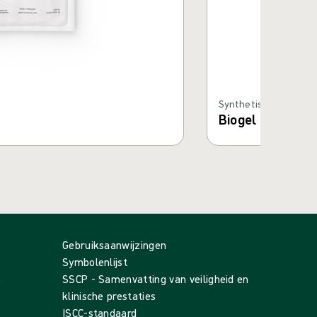
Synthetische hands
Biogel PI Micro 
Gebruiksaanwijzingen
Symbolenlijst
p
SSCP - Samenvatting van veiligheid en
klinische prestaties
ISCC-standaard