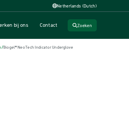
Netherlands (Dutch)
rken bij ons
Contact
Zoeken
/
n
Biogel® NeoTech Indicator Underglove