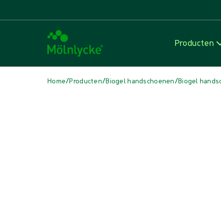
Producten
/
/
/
Home
Producten
Biogel handschoenen
Biogel hands
Media overslaan
Synthetische handschoenen