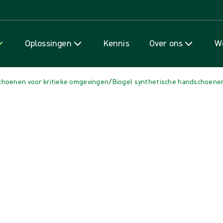
Naar inhoud gaan
Oplossingen
Kennis
Over ons
We
/
choenen voor kritieke omgevingen
Biogel synthetische handschoene