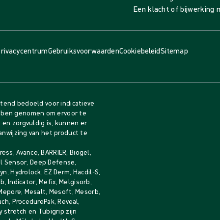
Een klacht of bijwerking
rivacycentrum
Gebruiksvoorwaarden
Cookiebeleid
Sitemap
itend bedoeld voor indicatieve
bben genomen om ervoor te
en zorgvuldig is, kunnen er
anwijzing van het product te
ess, Avance, BARRIER, Biogel,
gel Sensor, Deep Defense,
n, Hydrolock, EZ Derm, Hacdil-S,
b, Indicator, Mefix, Melgisorb,
 Mepore, Mesalt, Mesoft, Mesorb,
uch, ProcedurePak, Reveal,
 stretch en Tubigrip zijn