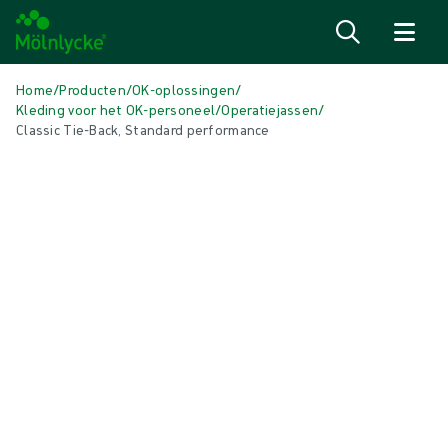
Naar inhoud gaan
Home
/
Producten
/
OK-oplossingen
/
Kleding voor het OK-personeel
/
Operatiejassen
/
Classic Tie-Back, Standard performance
Media overslaan
Operatiejassen
Classic Tie-Back, Standard
performance