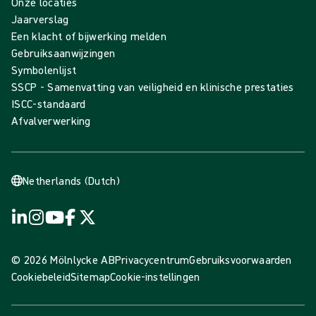
Onze locaties
Jaarverslag
Een klacht of bijwerking melden
Gebruiksaanwijzingen
Symbolenlijst
SSCP - Samenvatting van veiligheid en klinische prestaties
ISCC-standaard
Afvalverwerking
Netherlands (Dutch)
© 2026 Mölnlycke AB
Privacycentrum
Gebruiksvoorwaarden
Cookiebeleid
Sitemap
Cookie-instellingen