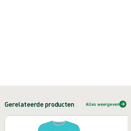
Operatiejas geschikt voor de meeste kleine ingrepen
Product: art.nr. {{ store.currentProductVariant?.productId }}
{{ feature }}
Gecertificeerd door ISCC
FSC-gecertificeerd papier
Neem contact met ons op
Gerelateerde producten
Alles weergeven
Carrousel overslaan