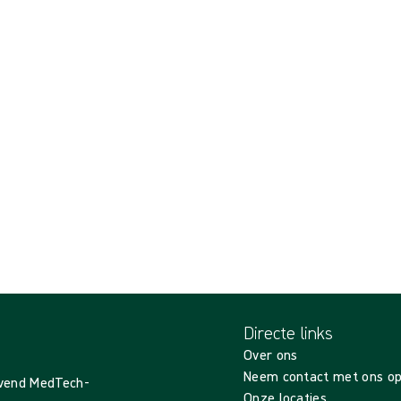
Directe links
Over ons
Neem contact met ons o
evend MedTech-
Onze locaties