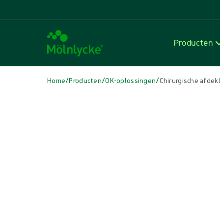
Producten
/
/
/
Home
Producten
OK-oplossingen
Chirurgische afdek
Skip to products
Wondzorg (53)
Alles weergeven
Alginaat- en vezelverbanden (3)
Antimicrobieel verband (7)
Conventionele deppers en kompressen (3)
Conventionele verbanden (4)
Fixatie- en compressietherapie (7)
Huidverzorging (1)
Incisieverbanden (1)