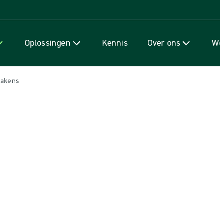
Naar inhoud gaan
Oplossingen
Kennis
Over ons
We
lakens