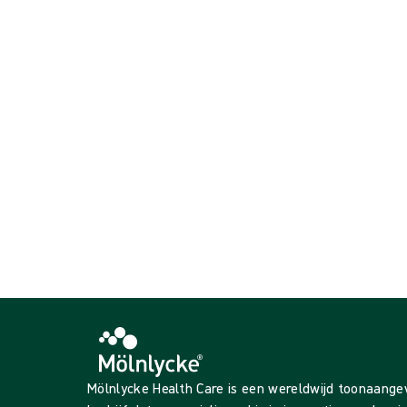
Speciale afdeklakens en sets
Universele afdeklakens en sets
{{ products.length }} van de {{ total }} weergegeven
{{productCard.CategoryName}}
{{productCard.ProductGroupName}}
{{ products.length }} van de {{ total }} weergegeven
Meer weergeven
Laden…
Mölnlycke Health Care is een wereldwijd toonaang