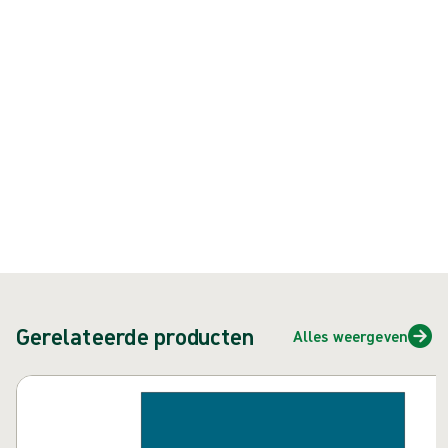
Product: art.nr. {{ store.currentProductVariant?.productId }}
{{ feature }}
Gecertificeerd door ISCC
FSC-gecertificeerd papier
Neem contact met ons op
Gerelateerde producten
Alles weergeven
Carrousel overslaan