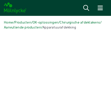
Naar inhoud gaan
Home
/
Producten
/
OK-oplossingen
/
Chirurgische afdeklakens
/
Aanvullende producten
/
Apparatuurafdekking
Media overslaan
Aanvullende producten
Apparatuurafdekking
Voor het steriel hanteren van apparatuur die niet gesteriliseerd kan
worden