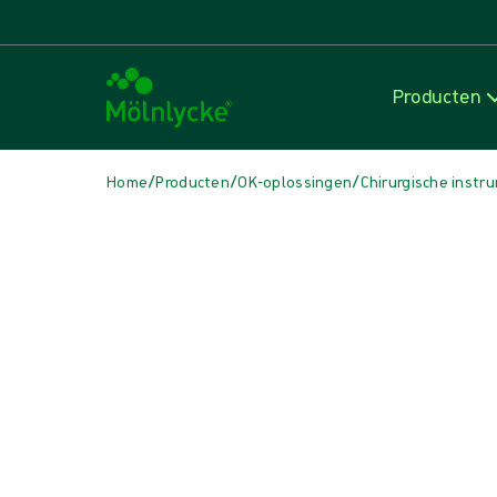
Producten
/
/
/
Home
Producten
OK-oplossingen
Chirurgische inst
Media overslaan
Diathermie pencil met rookafvoer