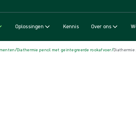
Naar inhoud gaan
Oplossingen
Kennis
Over ons
We
/
/
rumenten
Diathermie pencil met geïntegreerde rookafvoer
Diathermie 