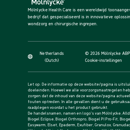
Mölnlycke Health Care is een wereldwijd toonaang
bedrijf dat gespecialiseerd is in innovatieve oploss
wondzorg en chirurgische ingrepen.
Netherlands
© 2026 Mölnlycke AB
P
(Dutch)
Cookie-instellingen
Let op: De informatie op deze website/pagina is uitslu
doeleinden. Hoewel we alle voorzorgsmaatregelen he
zorgen dat de inhoud van deze website/pagina actueel 
fouten optreden. In alle gevallen dient u de gebruiksa
raadplegen voordat u het product gebruikt.
De handelsnamen, namen en logo's van Mölnlycke, Alldr
Biogel Eclipse, Biogel Orthropro, Biogel PI Pro-Fit, Bio
Easywarm, Elset, Epaderm, Exufiber, Granulox, Granudacy