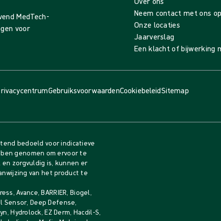
Over ons
Neem contact met ons o
evend MedTech-
Onze locaties
ingen voor
Jaarverslag
Een klacht of bijwerking
rivacycentrum
Gebruiksvoorwaarden
Cookiebeleid
Sitemap
itend bedoeld voor indicatieve
bben genomen om ervoor te
en zorgvuldig is, kunnen er
anwijzing van het product te
ess, Avance, BARRIER, Biogel,
gel Sensor, Deep Defense,
n, Hydrolock, EZ Derm, Hacdil-S,