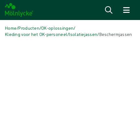
Naar inhoud gaan
Home
/
Producten
/
OK-oplossingen
/
Kleding voor het OK-personeel
/
Isolatiejassen
/
Beschermjassen
Media overslaan
Isolatiejassen
Beschermjassen
De beschermjassen zijn verkrijgbaar in verschillende afmetingen,
kleuren en ontwerpen