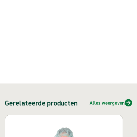
Product: art.nr. {{ store.currentProductVariant?.productId }}
{{ feature }}
Gecertificeerd door ISCC
FSC-gecertificeerd papier
Neem contact met ons op
Gerelateerde producten
Alles weergeven
Carrousel overslaan