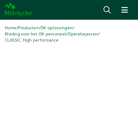
Naar inhoud gaan
Home
/
Producten
/
OK-oplossingen
/
Kleding voor het OK-personeel
/
Operatiejassen
/
CLASSIC, High performance
Media overslaan
Operatiejassen
CLASSIC, High performance
Operatiejas geschikt voor de meeste ingrepen