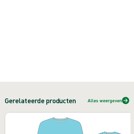
Product: art.nr. {{ store.currentProductVariant?.productId }}
{{ feature }}
Gecertificeerd door ISCC
FSC-gecertificeerd papier
Neem contact met ons op
Gerelateerde producten
Alles weergeven
Carrousel overslaan