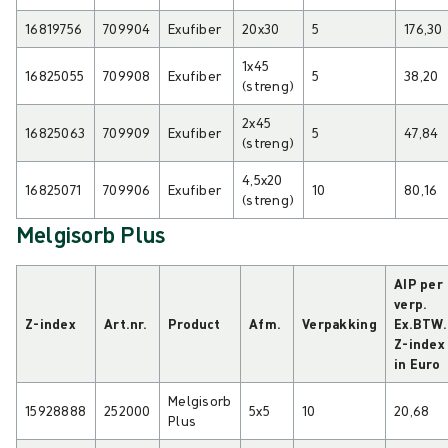
16819756
709904
Exufiber
20x30
5
176,30
1x45
16825055
709908
Exufiber
5
38,20
(streng)
2x45
16825063
709909
Exufiber
5
47,84
(streng)
4,5x20
16825071
709906
Exufiber
10
80,16
(streng)
Melgisorb Plus
AIP per
verp.
Z-index
Art.nr.
Product
Afm.
Verpakking
Ex.BTW.
Z-index
in Euro
Melgisorb
15928888
252000
5x5
10
20,68
Plus