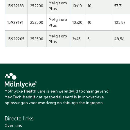
Melgisorb
15929183
252200
10x10
10
57,71
Plus
Melgisorb
15929191
252500
10x20
10
105,87
Plus
Melgisorb
15929205
253500
3x45
5
48,56
Plus
Mölnlycke Health Care is een wereldwijd toonaangevend
MedTech-bedrijf dat gespecialiseerd is in innovatieve
oplossingen voor wondzorg en chirurgische ingrepen.
Directe links
Over ons