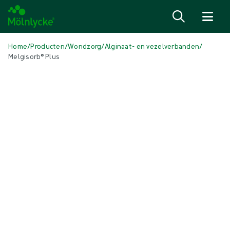
Naar inhoud gaan
Home
/
Producten
/
Wondzorg
/
Alginaat- en vezelverbanden
/
Melgisorb® Plus
Media overslaan
Alginaat- en vezelverbanden
Melgisorb® Plus
Absorberend alginaatverband
Product: art.nr. {{ store.currentProductVariant?.productId }}