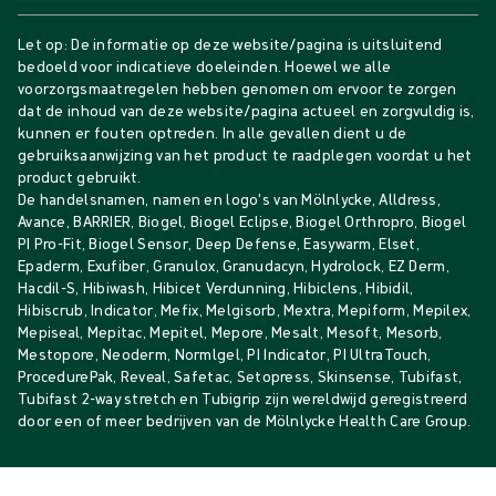
Let op: De informatie op deze website/pagina is uitsluitend
bedoeld voor indicatieve doeleinden. Hoewel we alle
voorzorgsmaatregelen hebben genomen om ervoor te zorgen
dat de inhoud van deze website/pagina actueel en zorgvuldig is,
kunnen er fouten optreden. In alle gevallen dient u de
gebruiksaanwijzing van het product te raadplegen voordat u het
product gebruikt.
De handelsnamen, namen en logo's van Mölnlycke, Alldress,
Avance, BARRIER, Biogel, Biogel Eclipse, Biogel Orthropro, Biogel
PI Pro-Fit, Biogel Sensor, Deep Defense, Easywarm, Elset,
Epaderm, Exufiber, Granulox, Granudacyn, Hydrolock, EZ Derm,
Hacdil-S, Hibiwash, Hibicet Verdunning, Hibiclens, Hibidil,
Hibiscrub, Indicator, Mefix, Melgisorb, Mextra, Mepiform, Mepilex,
Mepiseal, Mepitac, Mepitel, Mepore, Mesalt, Mesoft, Mesorb,
Mestopore, Neoderm, Normlgel, PI Indicator, PI UltraTouch,
ProcedurePak, Reveal, Safetac, Setopress, Skinsense, Tubifast,
Tubifast 2-way stretch en Tubigrip zijn wereldwijd geregistreerd
door een of meer bedrijven van de Mölnlycke Health Care Group.