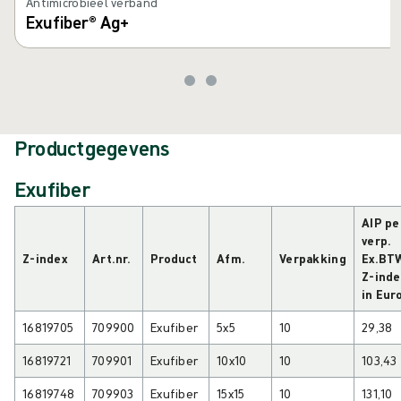
Antimicrobieel verband
Exufiber® Ag+
Productgegevens
Exufiber
AIP pe
verp.
Z-index
Art.nr.
Product
Afm.
Verpakking
Ex.BT
Z-inde
in Eur
16819705
709900
Exufiber
5x5
10
29,38
16819721
709901
Exufiber
10x10
10
103,43
16819748
709903
Exufiber
15x15
10
131,10