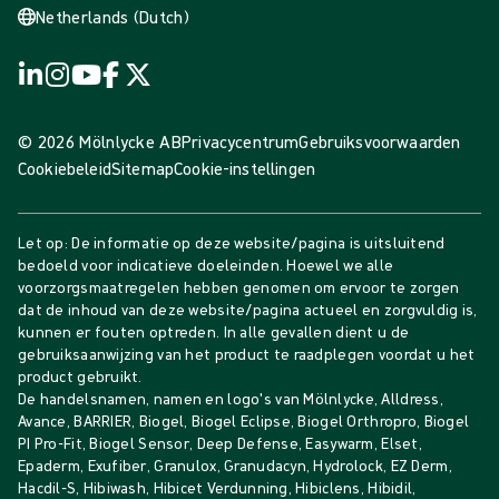
Netherlands (Dutch)
© 2026 Mölnlycke AB
Privacycentrum
Gebruiksvoorwaarden
Cookiebeleid
Sitemap
Cookie-instellingen
Let op: De informatie op deze website/pagina is uitsluitend
bedoeld voor indicatieve doeleinden. Hoewel we alle
voorzorgsmaatregelen hebben genomen om ervoor te zorgen
dat de inhoud van deze website/pagina actueel en zorgvuldig is,
kunnen er fouten optreden. In alle gevallen dient u de
gebruiksaanwijzing van het product te raadplegen voordat u het
product gebruikt.
De handelsnamen, namen en logo's van Mölnlycke, Alldress,
Avance, BARRIER, Biogel, Biogel Eclipse, Biogel Orthropro, Biogel
PI Pro-Fit, Biogel Sensor, Deep Defense, Easywarm, Elset,
Epaderm, Exufiber, Granulox, Granudacyn, Hydrolock, EZ Derm,
Hacdil-S, Hibiwash, Hibicet Verdunning, Hibiclens, Hibidil,