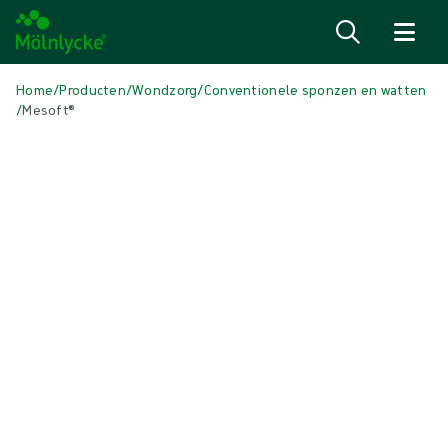
Naar inhoud gaan
Home
/
Producten
/
Wondzorg
/
Conventionele sponzen en watten
/
Mesoft®
Media overslaan
Conventionele deppers en kompressen
Mesoft®
Zacht, absorberend nonwoven kompres. Mesoft is gemaakt van
absorberend nonwoven materiaal zonder bindmiddelen.