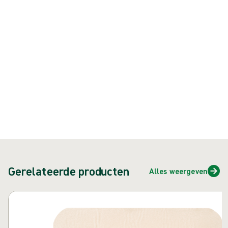
Product: art.nr. {{ store.currentProductVariant?.productId }}
{{ feature }}
Gecertificeerd door ISCC
FSC-gecertificeerd papier
Neem contact met ons op
Gerelateerde producten
Alles weergeven
Carrousel overslaan