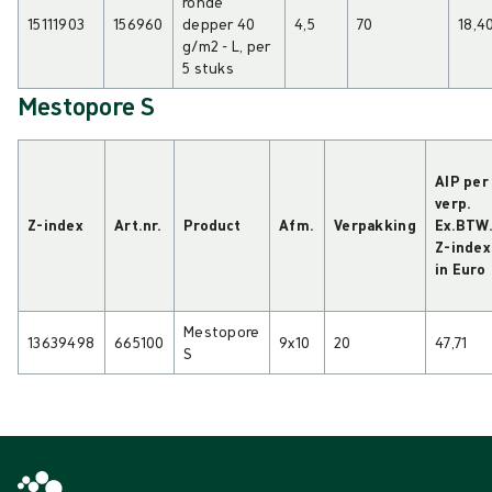
ronde
15111903
156960
depper 40
4,5
70
18,4
g/m2 - L, per
5 stuks
Mestopore S
AIP per
verp.
Z-index
Art.nr.
Product
Afm.
Verpakking
Ex.BTW
Z-index
in Euro
Mestopore
13639498
665100
9x10
20
47,71
S