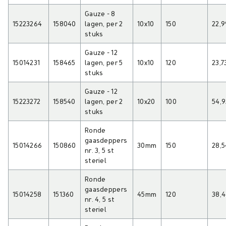
Gauze - 8
15223264
158040
lagen, per 2
10x10
150
22,9
stuks
Gauze - 12
15014231
158465
lagen, per 5
10x10
120
23,7
stuks
Gauze - 12
15223272
158540
lagen, per 2
10x20
100
54,9
stuks
Ronde
gaasdeppers
15014266
150860
30mm
150
28,5
nr. 3, 5 st
steriel
Ronde
gaasdeppers
15014258
151360
45mm
120
38,
nr. 4, 5 st
steriel