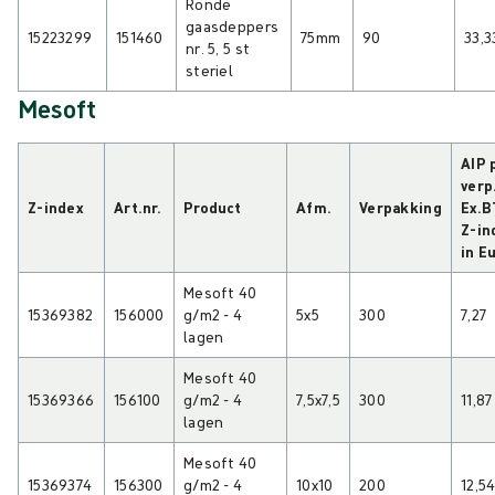
Ronde
gaasdeppers
15223299
151460
75mm
90
33,3
nr. 5, 5 st
steriel
Mesoft
AIP 
verp
Z-index
Art.nr.
Product
Afm.
Verpakking
Ex.B
Z-in
in E
Mesoft 40
15369382
156000
g/m2 - 4
5x5
300
7,27
lagen
Mesoft 40
15369366
156100
g/m2 - 4
7,5x7,5
300
11,87
lagen
Mesoft 40
15369374
156300
g/m2 - 4
10x10
200
12,5