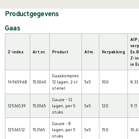
Productgegevens
Gaas
AIP 
verp
Z-index
Art.nr.
Product
Afm.
Verpakking
Ex.
Z-i
in E
Gaaskompres
14965968
153040
12 lagen, 2 st
5x5
100
8,33
steriel
Gauze - 12
12536539
153065
lagen, per 5
5x5
120
9,11
stuks
Gauze - 8
12536512
153165
lagen, per 5
5x5
150
10,6
stuks