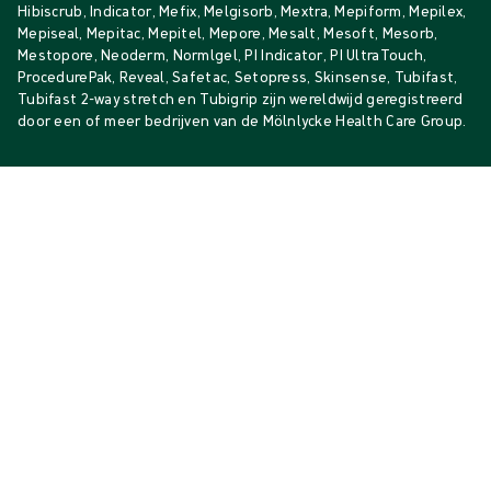
Hibiscrub, Indicator, Mefix, Melgisorb, Mextra, Mepiform, Mepilex,
Mepiseal, Mepitac, Mepitel, Mepore, Mesalt, Mesoft, Mesorb,
Mestopore, Neoderm, Normlgel, PI Indicator, PI UltraTouch,
ProcedurePak, Reveal, Safetac, Setopress, Skinsense, Tubifast,
Tubifast 2-way stretch en Tubigrip zijn wereldwijd geregistreerd
door een of meer bedrijven van de Mölnlycke Health Care Group.