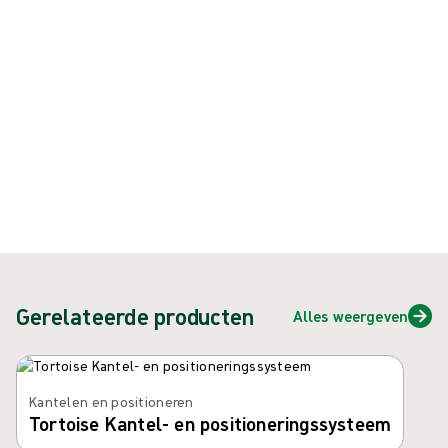
{{ feature }}
Gecertificeerd door ISCC
FSC-gecertificeerd papier
Neem contact met ons op
Gerelateerde producten
Alles weergeven
Carrousel overslaan
Kantelen en positioneren
Tortoise Kantel- en positioneringssysteem