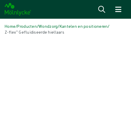
Naar inhoud gaan
Home
/
Producten
/
Wondzorg
/
Kantelen en positioneren
/
Z-flex™ Gefluïdiseerde hiellaars
Media overslaan
Kantelen en positioneren
Z-flex™ Gefluïdiseerde hiellaars
Met vloeistof gevulde hiellaars
Product: art.nr. {{ store.currentProductVariant?.productId }}