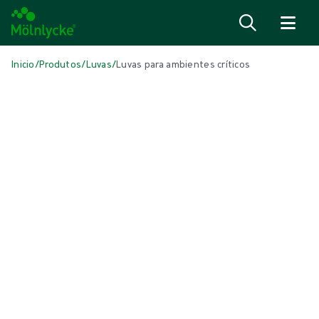
Ir para o conteúdo
Inicio
/
Produtos
/
Luvas
/
Luvas para ambientes críticos
Skip to products
Tratamento de feridas (41)
Mostrar tudo
Cuidados com a pele (1)
Esponjas e zaragatoas convencionais (1)
Fixação e compressão (6)
Lâminas de contacto com a ferida (3)
Limpeza de feridas (2)
Oxigenoterapia tópica (1)
Pensos antimicrobianos (5)
Pensos convencionais (3)
Pensos de alginato e fibras (3)
Pensos de espuma com rebordos (5)
Pensos de espuma sem rebordo (6)
Pensos para feridas cirúrgicas (1)
Pensos superabsorventes (1)