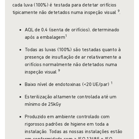
cada luva (100%) é testada para detetar orifícios
9
tipicamente não detetados numa inspeção visual
.
AQL de 0,4 (isenta de orifícios), determinado
1
após a embalagem
Todas as luvas (100%) são testadas quanto à
presença de insuflação de ar relativamente a
orifícios normalmente não detetados numa
9
inspeção visual
1
Baixo nível de endotoxinas (<20 UE/par)
Esterilização altamente controlada até um
mínimo de 25kGy
Produzido em ambiente controlado com
rigorosos padrões de higiene em toda a
instalação. Todas as nossas instalações estão
em conformidade com a ISO 13485 e ISO