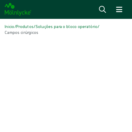
Ir para o conteúdo
Inicio
/
Produtos
/
Soluções para o bloco operatório
/
Campos cirúrgicos
Skip to products
Tratamento de feridas (41)
Mostrar tudo
Cuidados com a pele (1)
Esponjas e zaragatoas convencionais (1)
Fixação e compressão (6)
Lâminas de contacto com a ferida (3)
Limpeza de feridas (2)
Oxigenoterapia tópica (1)
Pensos antimicrobianos (5)
Pensos convencionais (3)
Pensos de alginato e fibras (3)
Pensos de espuma com rebordos (5)
Pensos de espuma sem rebordo (6)
Pensos para feridas cirúrgicas (1)