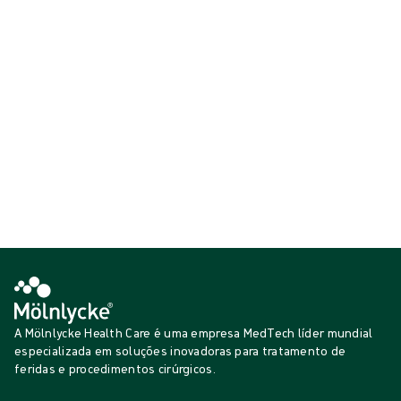
Campos e trouxas universais
Produtos suplementares
Mostrar {{ products.length }} de {{ total }}
{{productCard.CategoryName}}
{{productCard.ProductGroupName}}
Mostrar {{ products.length }} de {{ total }}
Mostrar mais
A carregar...
A Mölnlycke Health Care é uma empresa MedTech líder mundial
especializada em soluções inovadoras para tratamento de
feridas e procedimentos cirúrgicos.