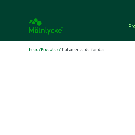
Pr
/
/
Inicio
Produtos
Tratamento de feridas
Skip to products
Tratamento de feridas (41)
Cuidados com a pele (1)
Esponjas e zaragatoas convencionais (1)
Fixação e compressão (6)
Lâminas de contacto com a ferida (3)
Limpeza de feridas (2)
Oxigenoterapia tópica (1)
Pensos antimicrobianos (5)
Pensos convencionais (3)