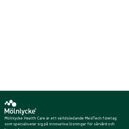
Fler säkerhetstips för att förebygga brännskador finns på
affischen för
förebyggande av
brännskador
:
Ladda ner affisch
burns-first-aid-infographic.pdf
PDF
215,63 KB
Mölnlycke Health Care är ett världsledande MedTech företag
som specialiserar sig på innovativa lösningar för sårvård och