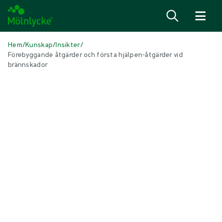
Hoppa till innehåll
Hem
/
Kunskap
/
Insikter
/
Förebyggande åtgärder och första hjälpen-åtgärder vid
brännskador
I DENNA ARTIKEL
Sårbehandling
|
2 min läsning
Förebyggande åtgärder och första
hjälpen vid brännskador
Brännskador inträffar varje dag för människor över hela världen. Men
de flesta brännskador kan förebyggas, och genom att känna till det
bästa sättet att ge första hjälpen vid en brännskada är det ofta
möjligt att minska hur allvarlig den blir.