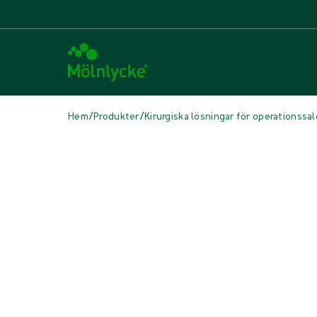
/
/
Hem
Produkter
Kirurgiska lösningar för operationssa
Skip to products
Sårbehandling (46)
Visa alla
Alginat- och fiberförband (3)
Antimikrobiella förband (6)
Fixering och kompressionsbehandling (5)
Förberedelse av sårbädd (1)
Kompresser och torkar (3)
Konventionella förband (4)
Postoperativa förband (1)