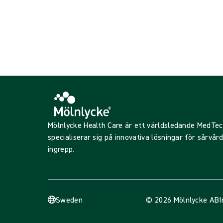
Visar {{ products.length }} av {{ total }}
Visa mer
Laddar...
Mölnlycke Health Care är ett världsledande MedTe
specialiserar sig på innovativa lösningar för sårvår
ingrepp.
Sweden
© 2026 Mölnlycke AB
I