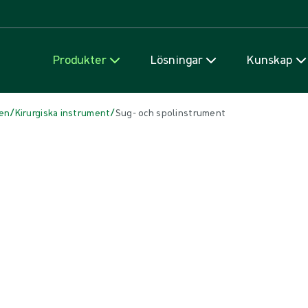
Hoppa till innehåll
Produkter
Lösningar
Kunskap
/
/
len
Kirurgiska instrument
Sug- och spolinstrument