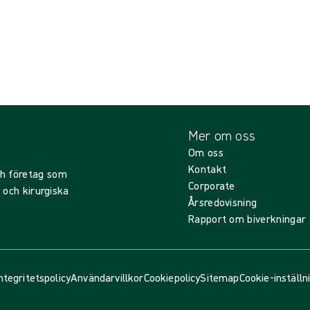
Mer om oss
Om oss
Kontakt
ch företag som
Corporate
d och kirurgiska
Årsredovisning
Rapport om biverkningar
ntegritetspolicy
Användarvillkor
Cookiepolicy
Sitemap
Cookie-inställn