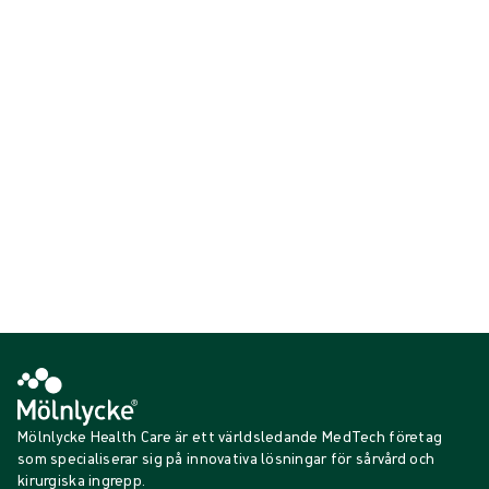
Våra munskydd utgör en del av vårt sortiment av kläder för
operationspersonal. De är utformade för att minska överföringen av
bakterier och partiklar och minimera risken för patienter och
personal.
Visar {{ products.length }} av {{ total }}
{{productCard.CategoryName}}
{{productCard.ProductGroupName}}
Visar {{ products.length }} av {{ total }}
Visa mer
Laddar...
Mölnlycke Health Care är ett världsledande MedTech företag
som specialiserar sig på innovativa lösningar för sårvård och
kirurgiska ingrepp.