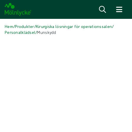
Hoppa till innehåll
Hem
/
Produkter
/
Kirurgiska lösningar för operationssalen
/
Personalklädsel
/
Munskydd
Skip to products
Sårbehandling (46)
Visa alla
Alginat- och fiberförband (3)
Antimikrobiella förband (6)
Fixering och kompressionsbehandling (5)
Förberedelse av sårbädd (1)
Kompresser och torkar (3)
Konventionella förband (4)
Postoperativa förband (1)
Skumförband med fästkant (5)
Skumförband utan fästkant (5)
Superabsorberande förband (2)
Sårkontaktlager (3)
Sårrengöring (2)