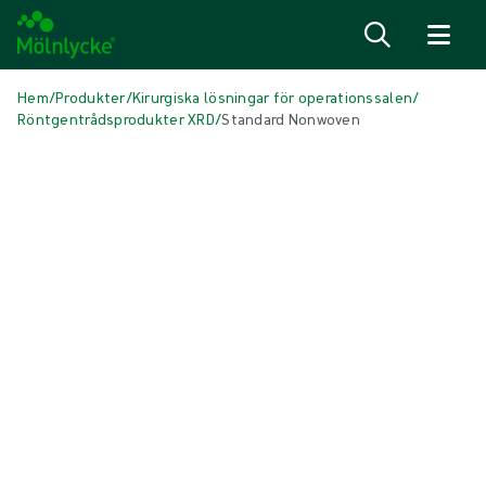
Hoppa till innehåll
Hem
/
Produkter
/
Kirurgiska lösningar för operationssalen
/
Röntgentrådsprodukter XRD
/
Standard Nonwoven
Skip to products
Sårbehandling (46)
Visa alla
Alginat- och fiberförband (3)
Antimikrobiella förband (6)
Fixering och kompressionsbehandling (5)
Förberedelse av sårbädd (1)
Kompresser och torkar (3)
Konventionella förband (4)
Postoperativa förband (1)
Skumförband med fästkant (5)
Skumförband utan fästkant (5)
Superabsorberande förband (2)
Sårkontaktlager (3)
Sårrengöring (2)