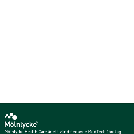
Våra standard nonwoven röntgentrådsprodukter är designade för
användning i trånga områden och håligheter.
Röntgentrådsprodukterna är utformade för olika
användningsområden, t.ex. hoprullade och komprimerade för lokal
blödningskontroll, dissektion av trubbig vävnad och som filter vid
absorption av spolvätska.
Visar {{ products.length }} av {{ total }}
{{productCard.CategoryName}}
{{productCard.ProductGroupName}}
Visar {{ products.length }} av {{ total }}
Visa mer
Laddar...
Mölnlycke Health Care är ett världsledande MedTech företag