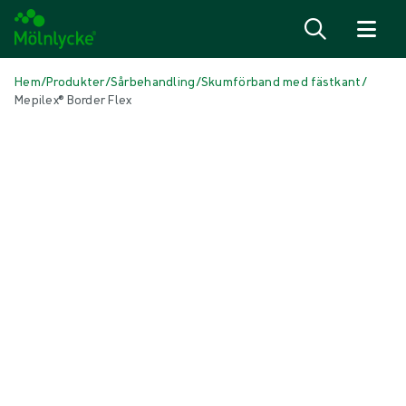
Hoppa till innehåll
Hem
/
Produkter
/
Sårbehandling
/
Skumförband med fästkant
/
Mepilex® Border Flex
Hoppa över media
Skumförband med fästkant
Mepilex® Border Flex
Självhäftande skumförband med mjukt silikon
Produkt: REF {{ store.currentProductVariant?.productId }}