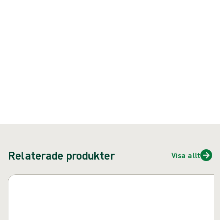
{{ feature }}
Certifierad av ISCC
FSC-certifierat papper
Kontakta oss
Relaterade produkter
Visa allt
Hoppa över karusell