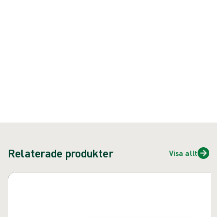
{{ feature }}
Certifierad av ISCC
FSC-certifierat papper
Kontakta oss
Relaterade produkter
Visa allt
Hoppa över karusell