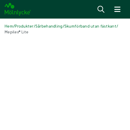
Hoppa till innehåll
Hem
/
Produkter
/
Sårbehandling
/
Skumförband utan fästkant
/
Mepilex® Lite
Hoppa över media
Skumförband utan fästkant
Mepilex® Lite
Skumförband belagt med mjukt silikon
Produkt: REF {{ store.currentProductVariant?.productId }}