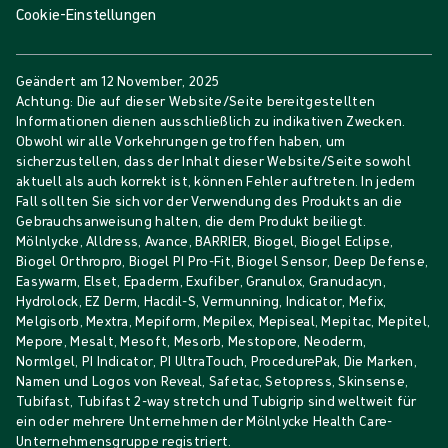
Cookie-Einstellungen
Geändert am
12 November, 2025
Achtung: Die auf dieser Website/Seite bereitgestellten
Informationen dienen ausschließlich zu indikativen Zwecken.
Obwohl wir alle Vorkehrungen getroffen haben, um
sicherzustellen, dass der Inhalt dieser Website/Seite sowohl
aktuell als auch korrekt ist, können Fehler auftreten. In jedem
Fall sollten Sie sich vor der Verwendung des Produkts an die
Gebrauchsanweisung halten, die dem Produkt beiliegt.
Mölnlycke, Alldress, Avance, BARRIER, Biogel, Biogel Eclipse,
Biogel Orthropro, Biogel PI Pro-Fit, Biogel Sensor, Deep Defense,
Easywarm, Elset, Epaderm, Exufiber, Granulox, Granudacyn,
Hydrolock, EZ Derm, Hacdil-S, Vermunning, Indicator, Mefix,
Melgisorb, Mextra, Mepiform, Mepilex, Mepiseal, Mepitac, Mepitel,
Mepore, Mesalt, Mesoft, Mesorb, Mestopore, Neoderm,
Normlgel, PI Indicator, PI UltraTouch, ProcedurePak, Die Marken,
Namen und Logos von Reveal, Safetac, Setopress, Skinsense,
Tubifast, Tubifast 2-way stretch und Tubigrip sind weltweit für
ein oder mehrere Unternehmen der Mölnlycke Health Care-
Unternehmensgruppe registriert.