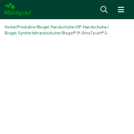
Zum Inhalt
Home
/
Produkte
/
Biogel Handschuhe
/
OP-Handschuhe
/
Biogel Synthetikhandschuhe
/
Biogel® PI UltraTouch® G
Medien überspringen
Synthetische Handschuhe
Biogel® PI UltraTouch® G
Der synthetische OP-Handschuh Biogel® PI UltraTouch® G ist ein
Allzweckhandschuh mit besonderer Griffigkeit, der einen