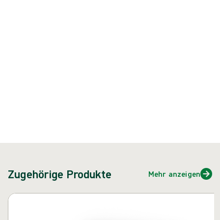
ausgezeichneten Barriereschutz sowie Passform, Tastempfinden und
Komfort bietet
Produkt: REF {{ store.currentProductVariant?.productId }}
{{ feature }}
Zertifiziert durch ISCC
FSC-zertifiziertes Papier
Zugehörige Produkte
Mehr anzeigen
Karussell überspringen