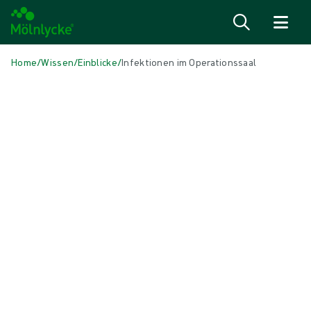
Zum Inhalt
Home
/
Wissen
/
Einblicke
/
Infektionen im Operationssaal
IN DIESEM ARTIKEL
OP Lösungen
|
10 min Lesedauer
Infektionen im Operationssaal
Erfahren Sie, wie Sie sich, Ihre Patient:innen und Ihr Personal vor
nosokomialen Infektionen, auch bekannt als Infektionen im
Zusammenhang mit der Gesundheitsversorgung, schützen und so
Kosten sparen und unnötige Zusatzbehandlungen bei
Komplikationen vermeiden können.