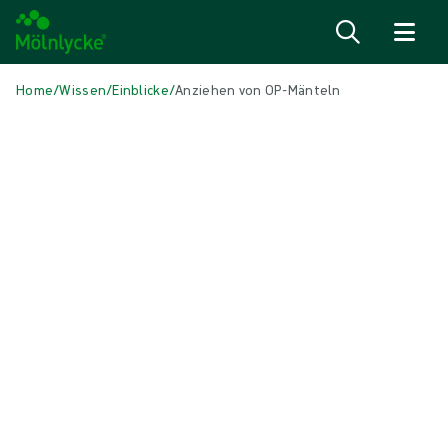
Zum Inhalt
Home
/
Wissen
/
Einblicke
/
Anziehen von OP-Mänteln
IN DIESEM ARTIKEL
OP Lösungen
|
3 min Lesedauer
Anziehen von OP-Mänteln
Warum und wie ein OP-Mantel aseptisch angezogen wird