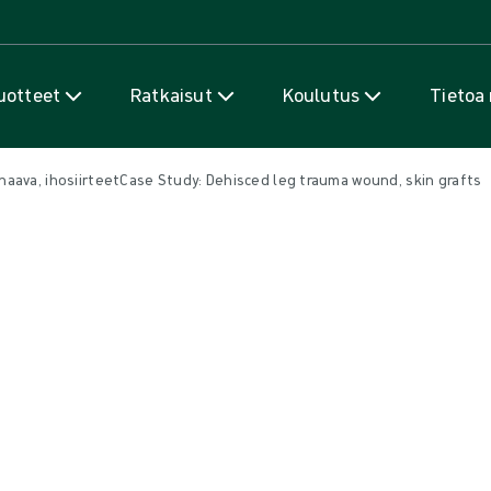
Siirry sisältöön
uotteet
Ratkaisut
Koulutus
Tietoa
aava, ihosiirteetCase Study: Dehisced leg trauma wound, skin grafts
attinen säärihaava, ihosiirteet