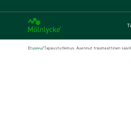
T
/
Etusivu
Tapaustutkimus: Auennut traumaattinen säärih
TÄSSÄ ARTIKKELISSA
Haavanhoito
|
3 min lukuaika
Tapaustutkimus: Auennut trauma