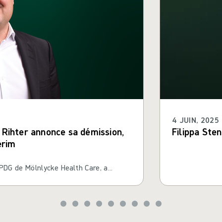
4 JUIN, 2025
 Rihter annonce sa démission,
Filippa Sten
érim
 PDG de Mölnlycke Health Care, a
on de démissionner. À la suite de cette
, a été nommé PDG par intérim de
ion de Mölnlycke a lancé le processus
t.