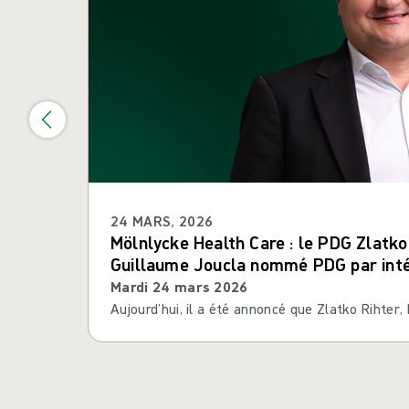
24 MARS, 2026
Mölnlycke Health Care : le PDG Zlatko
Guillaume Joucla nommé PDG par int
Mardi 24 mars 2026
Aujourd’hui, il a été annoncé que Zlatko Rihter,
informé le Conseil d’administration de sa décisi
décision, Guillaume Joucla, directeur financier
Mölnlycke Health Care. Le Conseil d’administrat
de recrutement pour nommer un PDG permanen