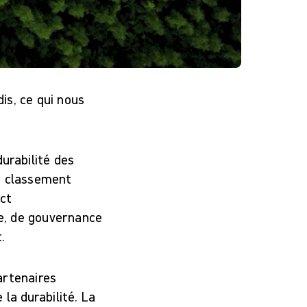
dis, ce qui nous
urabilité des
r classement
ct
me, de gouvernance
.
artenaires
la durabilité. La