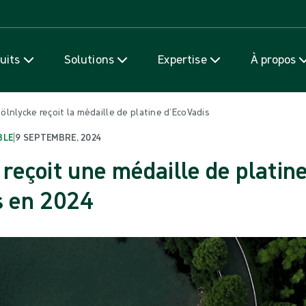
Passer au contenu
uits
Solutions
Expertise
À propos
Mölnlycke reçoit la médaille de platine d’EcoVadis
BLE
|
9 SEPTEMBRE, 2024
reçoit une médaille de platin
s en 2024