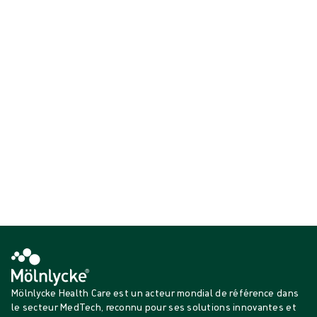
Drapage opératoire
Habillage opératoire
Instruments chirurgicaux
Réchauffement du patient
Affichage {{ products.length }} sur {{ total }}
{{productCard.CategoryName}}
{{productCard.ProductGroupName}}
Affichage {{ products.length }} sur {{ total }}
Voir plus
Chargement...
Mölnlycke Health Care est un acteur mondial de référence dans
le secteur MedTech, reconnu pour ses solutions innovantes et