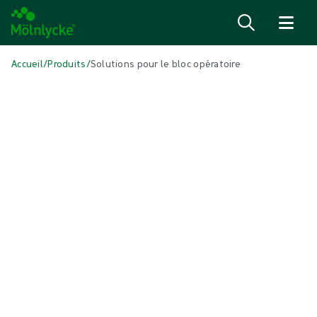
Passer au contenu
Accueil
/
Produits
/
Solutions pour le bloc opératoire
Skip to products
Soins des plaies (30)
Voir tout
Fixation et thérapie de compression (3)
Interfaces en contact avec la plaie (3)
Pansements à base d’alginates et de fibres (2)
Pansements antimicrobiens (3)
Pansements hydrocellulaires auto-adhésifs (5)
Pansements hydrocellulaires non bordés (6)
Pansements pour incisions (1)
Pansements superabsorbants (2)
Pansements traditionnels (1)
Tampons et compresses conventionnels (1)
Traitement des cicatrices (1)
Traitement des plaies par pression négative (2)
Solutions pour bloc opératoire (90)