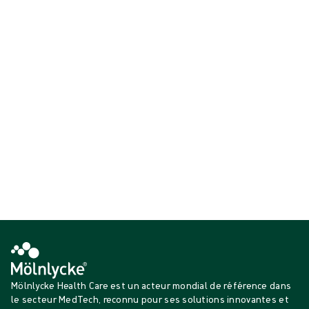
grâce à notre technologie d’indicateur brevetée, la protection et la
sécurité du personnel et des patients.
Gants chirurgicaux
Gants pour environnement critique
Affichage {{ products.length }} sur {{ total }}
{{productCard.CategoryName}}
{{productCard.ProductGroupName}}
Affichage {{ products.length }} sur {{ total }}
Voir plus
Chargement...
Mölnlycke Health Care est un acteur mondial de référence dans
le secteur MedTech, reconnu pour ses solutions innovantes et