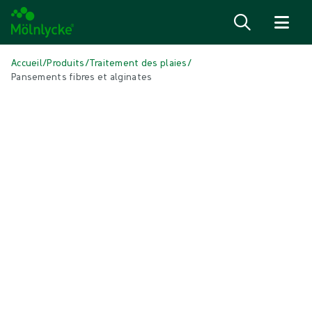
Passer au contenu
Accueil
/
Produits
/
Traitement des plaies
/
Pansements fibres et alginates
Skip to products
Soins des plaies (30)
Voir tout
Fixation et thérapie de compression (3)
Interfaces en contact avec la plaie (3)
Pansements à base d’alginates et de fibres (2)
Pansements antimicrobiens (3)
Pansements hydrocellulaires auto-adhésifs (5)
Pansements hydrocellulaires non bordés (6)
Pansements pour incisions (1)
Pansements superabsorbants (2)
Pansements traditionnels (1)
Tampons et compresses conventionnels (1)
Traitement des cicatrices (1)
Traitement des plaies par pression négative (2)