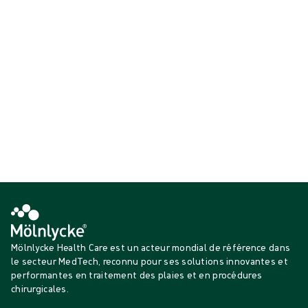
leur retrait lors du changement de pansement. Disponibles sous
forme de plaques et de mèches.
Affichage {{ products.length }} sur {{ total }}
{{productCard.CategoryName}}
{{productCard.ProductGroupName}}
Affichage {{ products.length }} sur {{ total }}
Voir plus
Chargement...
Mölnlycke Health Care est un acteur mondial de référence dans
le secteur MedTech, reconnu pour ses solutions innovantes et
performantes en traitement des plaies et en procédures
chirurgicales.