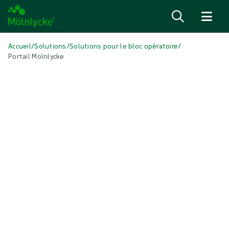
Passer au contenu
Accueil
/
Solutions
/
Solutions pour le bloc opératoire
/
Portail Mölnlycke
DANS CET ARTICLE
Solutions pour le bloc opératoire
|
3 min de lecture
Portail Mölnlycke® : Gérez vos
trousses sur mesure ProcedurePak®
grâce à un outil unique
Le Portail Mölnlycke® est une solution numérique, facile à utiliser, qui
vous permet de gérer vos trousses sur mesure ProcedurePak®. C’est
un outil en ligne conçu pour optimiser le bloc opératoire et améliorer
l’efficacité des professionnels de santé.